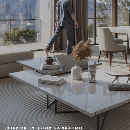
EXTERIOR
,
INTERIOR
,
PAISAJISMO
,