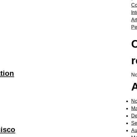
Co
In
Ar
Pe
r
tion
No
No
Ma
De
Se
cisco
Au